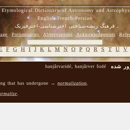
 Etymological Dictionary of Astronomy and Astrophys
English-French-Persian
فرهنگ ریشه‌شناختی اخترشناسی-اخترفیزیک
age
Preliminaries
Abbreviations
Acknowledgments
Refe
E
F
G
H
I
J
K
L
M
N
O
P
Q
R
S
T
U
V
ور شده
hanjârvaridé, hanjârver šodé
hing that has undergone →
normalization
.
ormalize
.