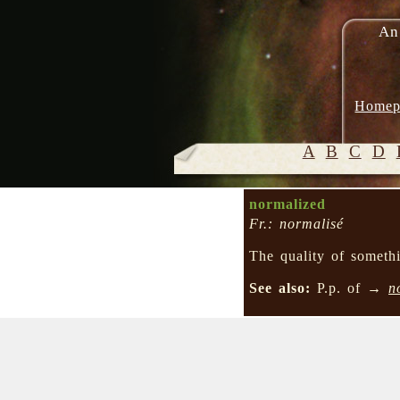
An
Homep
A
B
C
D
normalized
Fr.: normalisé
The quality of somet
See also:
P.p. of →
n