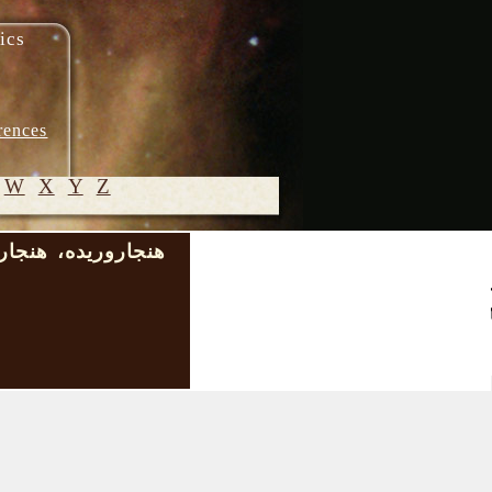
ics
rences
W
X
Y
Z
هنجاروریده، هنجار
© 2005-
2026 M.
Heydari-
Malayeri