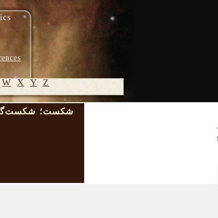
ics
rences
W
X
Y
Z
شکست؛ شکست‌گر
© 2005-
2026 M.
Heydari-
Malayeri