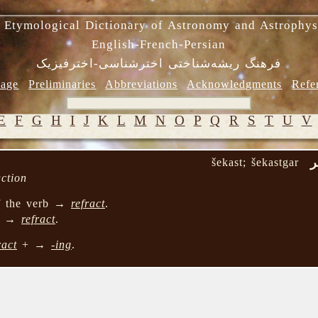
 Etymological Dictionary of Astronomy and Astrophys
English-French-Persian
فرهنگ ریشه‌شناختی اخترشناسی-اخترفیزیک
age
Preliminaries
Abbreviations
Acknowledgments
Refe
E
F
G
H
I
J
K
L
M
N
O
P
Q
R
S
T
U
V
šekast; šekastgar
action
of the verb →
refract
.
of →
refract
.
ract
+ →
-ing
.