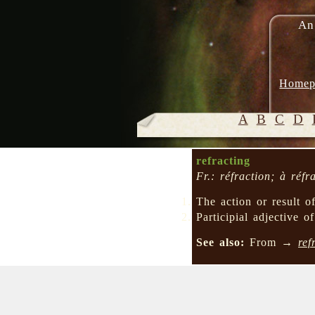
An
Homep
A
B
C
D
refracting
Fr.: réfraction; à réfr
The action or result 
Participial adjective 
See also:
From →
ref