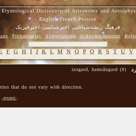
 Etymological Dictionary of Astronomy and Astrophys
English-French-Persian
فرهنگ ریشه‌شناختی اخترشناسی-اخترفیزیک
age
Preliminaries
Abbreviations
Acknowledgments
Refe
E
F
G
H
I
J
K
L
M
N
O
P
Q
R
S
T
U
V
د
izogard, hamsângard (#)
ties that do not vary with direction.
→
-tropic
.