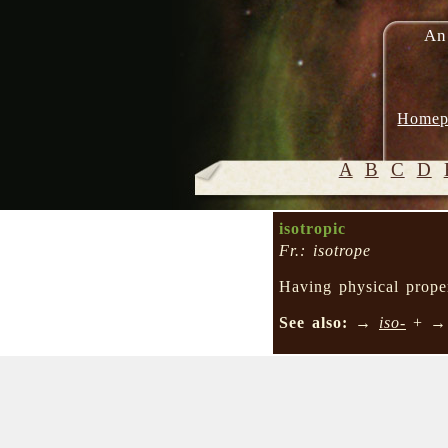
An
Homep
A
B
C
D
isotropic
Fr.: isotrope
Having physical proper
See also:
→
iso-
+ 