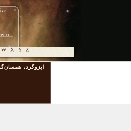
ics
rences
W
X
Y
Z
ایزوگرد، همسان‌گر
© 2005-
2026 M.
Heydari-
Malayeri